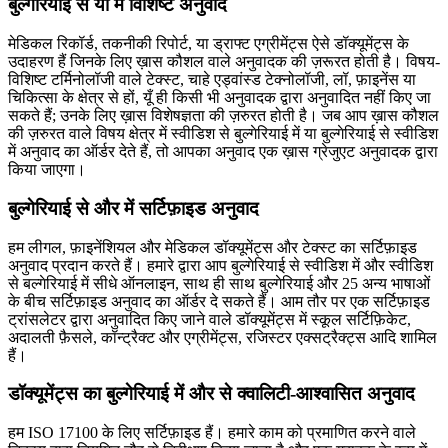
बुल्गेरियाई से या में विशिष्ट अनुवाद
मेडिकल रिकॉर्ड, तकनीकी रिपोर्ट, या ड्राफ्ट एग्रीमेंट्स ऐसे डॉक्यूमेंट्स के
उदाहरण हैं जिनके लिए ख़ास कौशल वाले अनुवादक की ज़रूरत होती है। विषय-
विशिष्ट टर्मिनोलॉजी वाले टेक्स्ट, चाहे एड्वांस्ड टेक्नोलॉजी, लॉ, फ़ाइनेंस या
चिकित्सा के क्षेत्र से हों, यूँ ही किसी भी अनुवादक द्वारा अनुवादित नहीं किए जा
सकते हैं; उनके लिए ख़ास विशेषज्ञता की ज़रुरत होती है। जब आप ख़ास कौशल
की ज़रुरत वाले विषय क्षेत्र में स्वीडिश से बुल्गेरियाई में या बुल्गेरियाई से स्वीडिश
में अनुवाद का ऑर्डर देते हैं, तो आपका अनुवाद एक ख़ास ग्रेजुएट अनुवादक द्वारा
किया जाएगा।
बुल्गेरियाई से और में सर्टिफ़ाइड अनुवाद
हम लीगल, फ़ाइनेंशियल और मेडिकल डॉक्यूमेंट्स और टेक्स्ट का सर्टिफ़ाइड
अनुवाद प्रदान करते हैं। हमारे द्वारा आप बुल्गेरियाई से स्वीडिश में और स्वीडिश
से बल्गेरियाई में सीधे ऑनलाइन, साथ ही साथ बुल्गेरियाई और 25 अन्य भाषाओं
के बीच सर्टिफ़ाइड अनुवाद का ऑर्डर दे सकते हैं। आम तौर पर एक सर्टिफ़ाइड
ट्रांसलेटर द्वारा अनुवादित किए जाने वाले डॉक्यूमेंट्स में स्कूल सर्टिफ़िकेट,
अदालती फ़ैसले, कॉन्ट्रैक्ट और एग्रीमेंट्स, रजिस्टर एक्सट्रैक्ट्स आदि शामिल
हैं।
डॉक्यूमेंट्स का बुल्गेरियाई में और से क्वालिटी-आश्वासित अनुवाद
हम ISO 17100 के लिए सर्टिफ़ाइड हैं। हमारे काम को प्रमाणित करने वाले