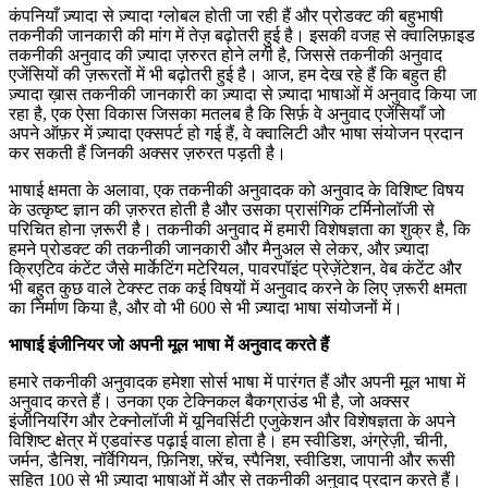
कंपनियाँ ज़्यादा से ज़्यादा ग्लोबल होती जा रही हैं और प्रोडक्ट की बहुभाषी
तकनीकी जानकारी की मांग में तेज़ बढ़ोतरी हुई है। इसकी वजह से क्वालिफ़ाइड
तकनीकी अनुवाद की ज़्यादा ज़रुरत होने लगी है, जिससे तकनीकी अनुवाद
एजेंसियों की ज़रूरतों में भी बढ़ोतरी हुई है। आज, हम देख रहे हैं कि बहुत ही
ज़्यादा ख़ास तकनीकी जानकारी का ज़्यादा से ज़्यादा भाषाओं में अनुवाद किया जा
रहा है, एक ऐसा विकास जिसका मतलब है कि सिर्फ़ वे अनुवाद एजेंसियाँ ​​जो
अपने ऑफ़र में ज़्यादा एक्सपर्ट हो गई हैं, वे क्वालिटी और भाषा संयोजन प्रदान
कर सकती हैं जिनकी अक्सर ज़रुरत पड़ती है।
भाषाई क्षमता के अलावा, एक तकनीकी अनुवादक को अनुवाद के विशिष्ट विषय
के उत्कृष्ट ज्ञान की ज़रुरत होती है और उसका प्रासंगिक टर्मिनोलॉजी से
परिचित होना ज़रूरी है। तकनीकी अनुवाद में हमारी विशेषज्ञता का शुक्र है, कि
हमने प्रोडक्ट की तकनीकी जानकारी और मैनुअल से लेकर, और ज़्यादा
क्रिएटिव कंटेंट जैसे मार्केटिंग मटेरियल, पावरपॉइंट प्रेज़ेंटेशन, वेब कंटेंट और
भी बहुत कुछ वाले टेक्स्ट तक कई विषयों में अनुवाद करने के लिए ज़रूरी क्षमता
का निर्माण किया है, और वो भी 600 से भी ज़्यादा भाषा संयोजनों में।
भाषाई इंजीनियर जो अपनी मूल भाषा में अनुवाद करते हैं
हमारे तकनीकी अनुवादक हमेशा सोर्स भाषा में पारंगत हैं और अपनी मूल भाषा में
अनुवाद करते हैं। उनका एक टेक्निकल बैकग्राउंड भी है, जो अक्सर
इंजीनियरिंग और टेक्नोलॉजी में यूनिवर्सिटी एजुकेशन और विशेषज्ञता के अपने
विशिष्ट क्षेत्र में एडवांस्ड पढ़ाई वाला होता है। हम स्वीडिश, अंग्रेज़ी, चीनी,
जर्मन, डैनिश, नॉर्वेगियन, फ़िनिश, फ़्रेंच, स्पैनिश, स्वीडिश, जापानी और रूसी
सहित 100 से भी ज़्यादा भाषाओं में और से तकनीकी अनुवाद प्रदान करते हैं।