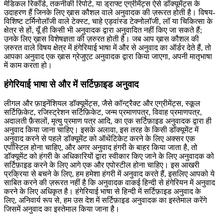
मेडिकल रिकॉर्ड, तकनीकी रिपोर्ट, या ड्राफ्ट एग्रीमेंट्स ऐसे डॉक्यूमेंट्स के
उदाहरण हैं जिनके लिए ख़ास कौशल वाले अनुवादक की ज़रूरत होती है। विषय-
विशिष्ट टर्मिनोलॉजी वाले टेक्स्ट, चाहे एड्वांस्ड टेक्नोलॉजी, लॉ या चिकित्सा के
क्षेत्र से हों, यूँ ही किसी भी अनुवादक द्वारा अनुवादित नहीं किए जा सकते हैं;
उनके लिए ख़ास विशेषज्ञता की ज़रुरत होती है। जब आप ख़ास कौशल की
ज़रुरत वाले विषय क्षेत्र में हंगेरियाई भाषा में और से अनुवाद का ऑर्डर देते हैं, तो
आपका अनुवाद एक ख़ास ग्रेजुएट अनुवादक द्वारा किया जाएगा, अपनी मातृभाषा
में काम करता हो।
हंगेरियाई भाषा से और में सर्टिफ़ाइड अनुवाद
लीगल और फ़ाइनेंशियल डॉक्यूमेंट्स, जैसे कॉन्ट्रैक्ट और एग्रीमेंट्स, स्कूल
सर्टिफ़िकेट, रजिस्ट्रेशन सर्टिफ़िकेट, जन्म प्रमाणपत्र, विवाह प्रमाणपत्र,
अदालती फ़ैसलों, मृत्यु प्रमाण पत्र आदि, का एक सर्टिफ़ाइड अनुवादक द्वारा ही
अनुवाद किया जाना चाहिए। इसके अलावा, इस तरह के किसी डॉक्यूमेंट में
अनुवाद करने से पहले डॉक्यूमेंट को ऑथेंटिकेट करने के लिए अक्सर एक
एपॉस्टिल होना चाहिए, और अगर अनुवाद हंगरी के बाहर किया जाता है, तो
डॉक्यूमेंट को हंगरी के अधिकारियों द्वारा स्वीकार किए जाने के लिए अनुवादक को
सर्टिफ़ाइड करने के लिए आगे एक और एपोस्टील होना चाहिए। इस आखरी
प्रक्रिया से बचने के लिए, हम हमेशा हंगरी में अनुवाद करते हैं, इसलिए आपको ये
साबित करने की ज़रूरत नहीं है कि अनुवादक वाकई हिन्दी से हंगेरियन में अनुवाद
करने के लिए अधिकृत है। हंगेरियाई भाषा से हिन्दी में सर्टिफ़ाइड अनुवाद के
लिए, अनिवार्य रूप से, हम उस देश में सर्टिफ़ाइड अनुवादक का इस्तेमाल करेंगे
जिसमें अनुवाद का इस्तेमाल किया जाना है।